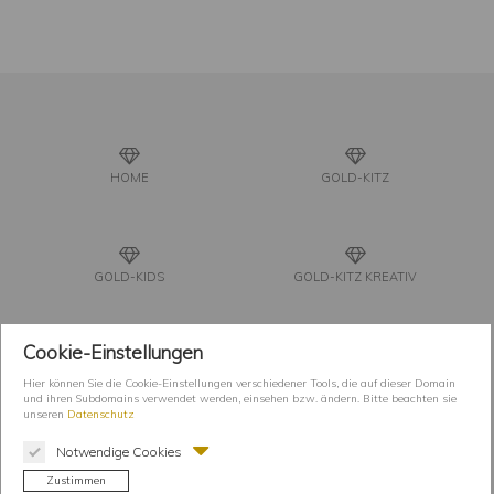
HOME
GOLD-KITZ
GOLD-KIDS
GOLD-KITZ KREATIV
Cookie-Einstellungen
GOLDSCHMIEDE-KUNST
KÜNSTLERIN
Hier können Sie die Cookie-Einstellungen verschiedener Tools, die auf dieser Domain
und ihren Subdomains verwendet werden, einsehen bzw. ändern. Bitte beachten sie
unseren
Datenschutz
Notwendige Cookies
PRESSE
KONTAKT