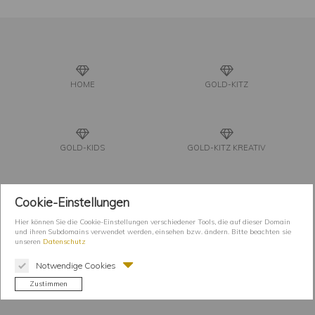
HOME
GOLD-KITZ
GOLD-KIDS
GOLD-KITZ KREATIV
Cookie-Einstellungen
GOLDSCHMIEDE-KUNST
KÜNSTLERIN
Hier können Sie die Cookie-Einstellungen verschiedener Tools, die auf dieser Domain
und ihren Subdomains verwendet werden, einsehen bzw. ändern. Bitte beachten sie
unseren
Datenschutz
Notwendige Cookies
PRESSE
KONTAKT