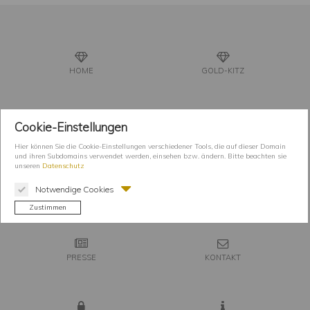
HOME
GOLD-KITZ
Cookie-Einstellungen
GOLD-KIDS
GOLD-KITZ KREATIV
Hier können Sie die Cookie-Einstellungen verschiedener Tools, die auf dieser Domain
und ihren Subdomains verwendet werden, einsehen bzw. ändern. Bitte beachten sie
unseren
Datenschutz
Notwendige Cookies
GOLDSCHMIEDE-KUNST
KÜNSTLERIN
PRESSE
KONTAKT